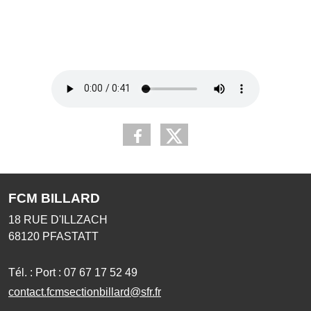
FCM BILLARD
18 RUE D'ILLZACH
68120
PFASTATT
Tél. :
Port : 07 67 17 52 49
contact.fcmsectionbillard@sfr.fr