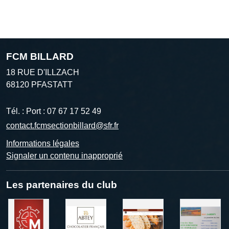
FCM BILLARD
18 RUE D'ILLZACH
68120
PFASTATT
Tél. :
Port : 07 67 17 52 49
contact.fcmsectionbillard@sfr.fr
Informations légales
Signaler un contenu inapproprié
Les partenaires du club