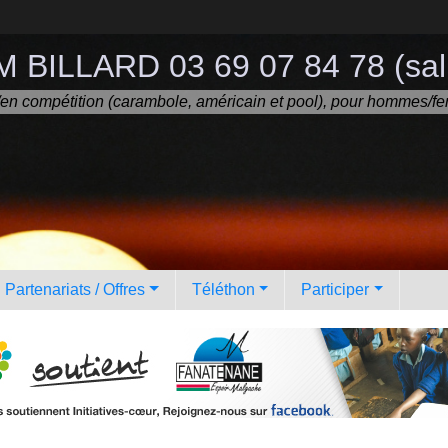
 BILLARD 03 69 07 84 78 (sall
ir/en compétition (carambole, américain et pool), pour hommes/fe
Partenariats / Offres
Téléthon
Participer