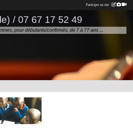
Participer au site :
e) / 07 67 17 52 49
mmes, pour débutants/confirmés, de 7 à 77 ans ...