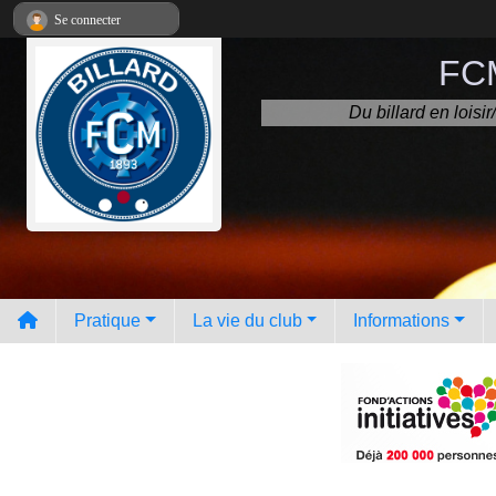
Panneau de gestion des cookies
Se connecter
FCM
Du billard en lois
Pratique
La vie du club
Informations