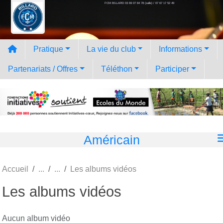
FCM BILLARD 03 69 07 84 78 (salle) / 07 67 17 52 49
Panneau de gestion des cookies
Pratique
La vie du club
Informations
Partenariats / Offres
Téléthon
Participer
Américain
Accueil
Les albums vidéos
Les albums vidéos
Aucun album vidéo