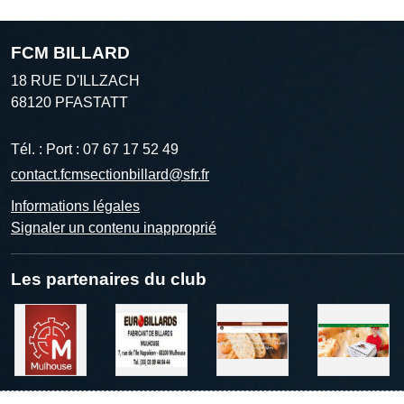
FCM BILLARD
18 RUE D'ILLZACH
68120
PFASTATT
Tél. :
Port : 07 67 17 52 49
contact.fcmsectionbillard@sfr.fr
Informations légales
Signaler un contenu inapproprié
Les partenaires du club