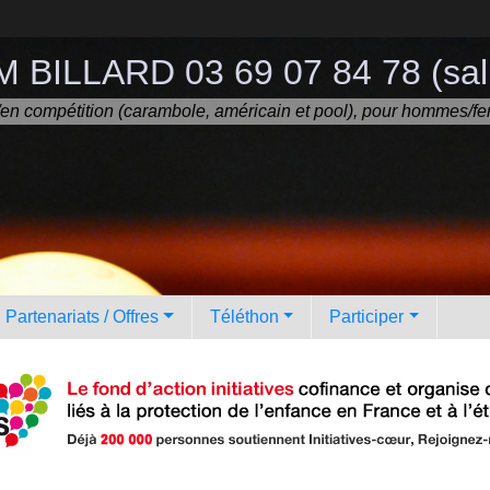
 BILLARD 03 69 07 84 78 (sall
ir/en compétition (carambole, américain et pool), pour hommes/fe
Partenariats / Offres
Téléthon
Participer