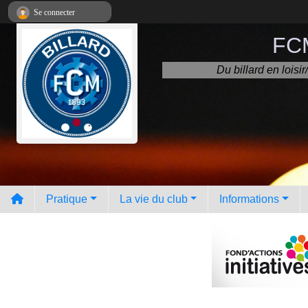
Panneau de gestion des cookies
Se connecter
FCM
Du billard en lois
Pratique
La vie du club
Informations